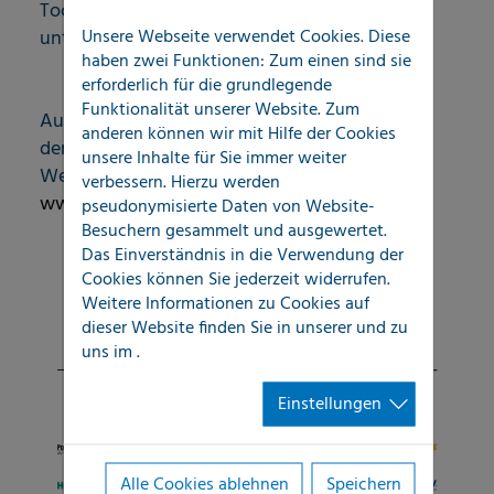
Tochterfirmen finden Sie
Unsere Webseite verwendet Cookies. Diese
unter:
www.neighborly.com
haben zwei Funktionen: Zum einen sind sie
erforderlich für die grundlegende
Funktionalität unserer Website. Zum
Auf dem europäischen Markt ist Neighborly®
anderen können wir mit Hilfe der Cookies
derzeit mit acht Franchiseunternehmen aktiv.
unsere Inhalte für Sie immer weiter
Weitere Informationen erhalten Sie unter:
verbessern. Hierzu werden
www.neighbourly.de
pseudonymisierte Daten von Website-
Besuchern gesammelt und ausgewertet.
Das Einverständnis in die Verwendung der
Cookies können Sie jederzeit widerrufen.
Weitere Informationen zu Cookies auf
dieser Website finden Sie in unserer
und zu
uns im
.
Einstellungen
Alle Cookies ablehnen
Speichern