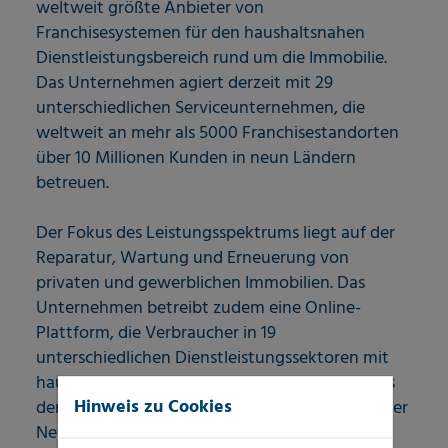
weltweit größte Anbieter von
Franchisesystemen für den haushaltsnahen
Dienstleistungsbereich rund um die Immobilie.
Das Unternehmen agiert derzeit mit 29
unterschiedlichen Serviceunternehmen, die
weltweit an mehr als 5000 Franchisestandorten
über 10 Millionen Kunden in neun Ländern
betreuen.
Der Fokus des Leistungsspektrums liegt auf der
Reparatur, Wartung und Erneuerung von
privaten und gewerblichen Immobilien. Das
Unternehmen betreibt zudem eine Online-
Plattform, die Verbraucher in 19
unterschiedlichen Dienstleistungssektoren mit
hauseigenen, professionellen Dienstleistern aus
Hinweis zu Cookies
der Region vernetzt. Weitere Informationen über
Neighborly und den Franchisekonzepten /