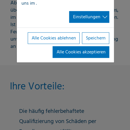
Abwasserleitungungen auf Dichtigkeit zu
uns im
.
überprüfen und/oder die Wände Ihres Gebäudes,
Einstellungen
im Hinblick auf Feuchtenschäden, zu analysieren.
Ist beispielsweise Kondenswasser die
Feuchtigkeitsursache, bieten wir Ihnen auch
Alle Cookies ablehnen
Speichern
unverbindlich Langzeit-Raumklimaüberwachung
an (Klimadatenlogging).
Alle Cookies akzeptieren
Ihre Vorteile:
Die häufig fehlerbehaftete
Qualifizierung von Schäden per