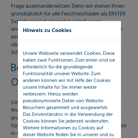
Frage auseinandersetzen. Denn wir stehen Ihnen
grundsätzlich für alle Feuchteschäden als ERSTER
Experte am Schadenort zur Verfügung,
entscheiden ob eine klassische Leckortung oder
Hinweis zu Cookies
eine Feuchteschadenaufnahme sinnvoll ist und
übernehmen für Sie den kompletten
SchadenERSTservice.
Unsere Webseite verwendet Cookies. Diese
haben zwei Funktionen: Zum einen sind sie
Bestandsaufnahme vor
erforderlich für die grundlegende
Funktionalität unserer Website. Zum
Ort
anderen können wir mit Hilfe der Cookies
unsere Inhalte für Sie immer weiter
verbessern. Hierzu werden
pseudonymisierte Daten von Website-
Um die Ursache Ihres Feuchtigkeitsproblems zu
Besuchern gesammelt und ausgewertet.
finden, bedarf es einer individuellen und
Das Einverständnis in die Verwendung der
professionellen Situationsanalyse. Als Experten
Cookies können Sie jederzeit widerrufen.
für Feuchte- und Leitungswasserschäden sind wir
Weitere Informationen zu Cookies auf
in der Lage, je nach Bedarf, Ihre Wasser- und
dieser Website finden Sie in unserer
und zu